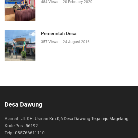
484 Views
-
20 February 2020
Pemerintah Desa
357 Views
-
24 August 2016
Desa Dawung
Alamat : Jl. KH. Usman Km.0,6 Desa Dawung Tegalrejo Magelang
Kode Pos : 56192
Telp : 085766611110