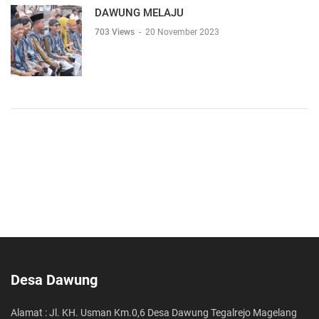
DAWUNG MELAJU
703 Views
-
20 November 2023
Desa Dawung
Alamat : Jl. KH. Usman Km.0,6 Desa Dawung Tegalrejo Magelang