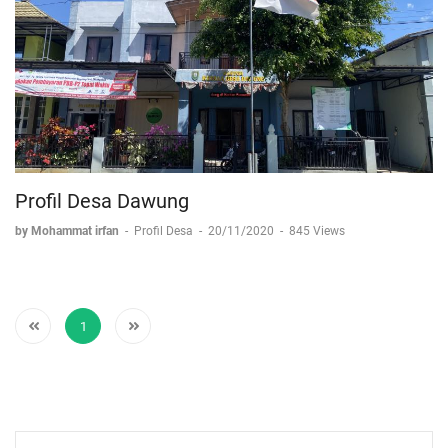
Profil Desa Dawung
by Mohammat irfan
-
Profil Desa
-
20/11/2020
-
845 Views
1