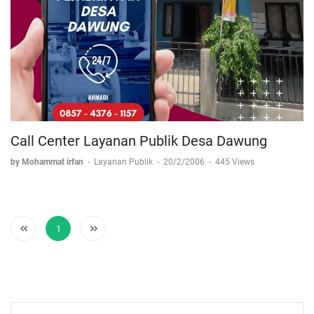
Call Center Layanan Publik Desa Dawung
by Mohammat irfan
-
Layanan Publik
-
20/2/2006
-
445 Views
1