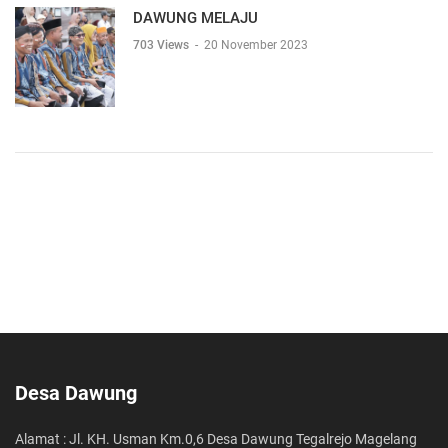
DAWUNG MELAJU
703 Views
-
20 November 2023
Desa Dawung
Alamat : Jl. KH. Usman Km.0,6 Desa Dawung Tegalrejo Magelang