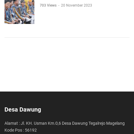
703 Views
-
20 November 2023
Desa Dawung
Alamat : Jl. KH. Usman Km.0,6 Desa Dawung Tegalrejo Magelang
Kode Pos : 56192