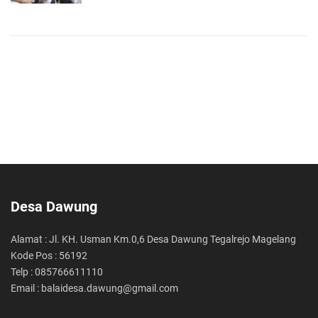
Desa Dawung
Alamat : Jl. KH. Usman Km.0,6 Desa Dawung Tegalrejo Magelang
Kode Pos : 56192
Telp : 085766611110
Email : balaidesa.dawung@gmail.com