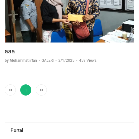
aaa
by Mohammat irfan
-
GALERI
-
2/1/2025
-
459 Views
1
Portal