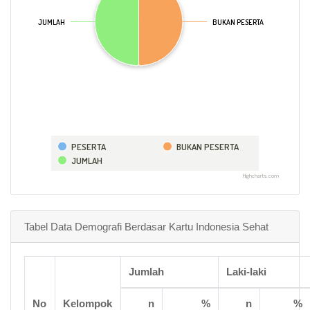
JUMLAH
JUMLAH
BUKAN PESERTA
BUKAN PESERTA
PESERTA
BUKAN PESERTA
JUMLAH
Highcharts.com
Tabel Data Demografi Berdasar Kartu Indonesia Sehat
Jumlah
Laki-laki
No
Kelompok
n
%
n
%